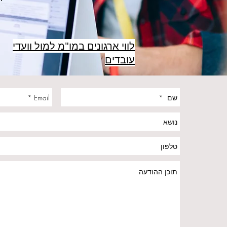
לווי ארגונים במו"מ למול וועדי
עובדים