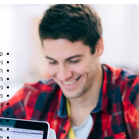
סג
ני
הא
הנ
ני
מ
ני
ני
אס
אי
יח