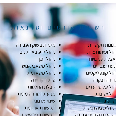
רשימת קורסים וסדנאות
נונות תקשורת
מגמות בשוק העבודה
הול ופיתוח צוות
ניהול ידע באירגונים
צלת סמכויות
ניהול זמן
עת עובדים
ניהול משאבי אנוש
הול קונפליקטים
ניהול משא ומתן
דידה ובקרה
פיתוח קריירה
הול על פי יעדים
קבלת החלטות
הול ישיבות
מניעת הטרדה מינית
רטיביות
שינוי ארגוני
נטליגנציה רגשית
תקשורת ארגונית
סי עבודה ודיני עבודה
תקשורת בינאישית