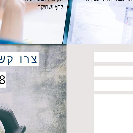
לחץ ושחיקה
צרו קש
8